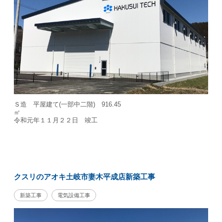
Ｓ造 平屋建て(一部中二階) 916.45
令和元年１１月２２日 竣工
クスリのアオキ土岐市妻木平成店新築工事
新築工事
電気設備工事