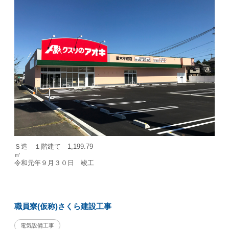
Ｓ造 １階建て 1,199.79
令和元年９月３０日 竣工
職員寮(仮称)さくら建設工事
電気設備工事