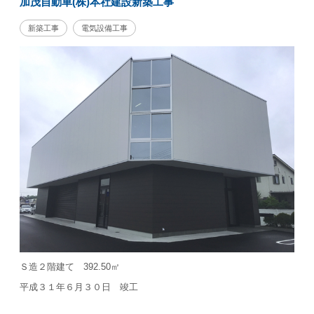
加茂自動車(株)本社建設新築工事
新築工事
電気設備工事
Ｓ造２階建て 392.50㎡
平成３１年６月３０日 竣工