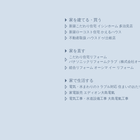
家を建てる・買う
新築こだわり住宅 イシンホーム 多治見店
新築ローコスト住宅 かえるハウス
不動産取扱 ハウスドゥ!土岐店
家を直す
こだわり住宅リフォーム
パナソニックリフォームクラブ（株式会社オ
総合リフォーム オーシマ イー リフォーム
家で生活する
電気・水まわりのトラブル対応 住まいのおた
家電販売 エディオン大島電氣
電気工事・水道設備工事 大島電氣工事