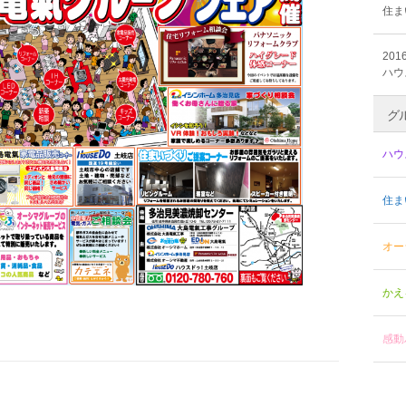
住ま
2016
ハウ
グ
ハウ
住ま
オー
かえ
感動