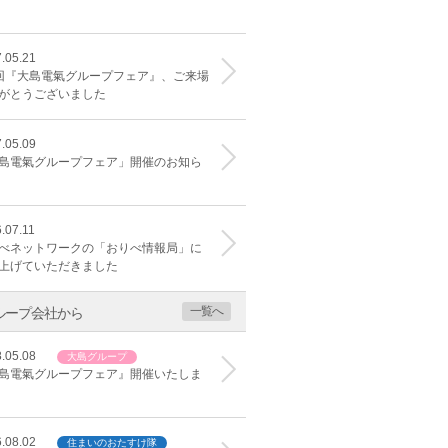
.05.21
回『大島電氣グループフェア』、ご来場
がとうございました
.05.09
島電氣グループフェア」開催のお知ら
.07.11
べネットワークの「おりべ情報局」に
上げていただきました
一覧へ
ループ会社から
.05.08
大島グループ
島電氣グループフェア』開催いたしま
.08.02
住まいのおたすけ隊