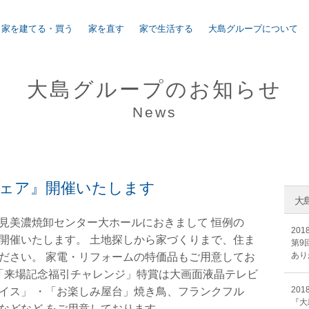
家を建てる・買う
家を直す
家で生活する
大島グループについて
大島グループのお知らせ
News
ェア』開催いたします
大
見美濃焼卸センター大ホールにおきまして 恒例の
2018
開催いたします。 土地探しから家づくりまで、住ま
第9
あり
ださい。 家電・リフォームの特価品もご用意してお
・「来場記念福引チャレンジ」特賞は大画面液晶テレビ
2018
イス」 ・「お楽しみ屋台」焼き鳥、フランクフル
『大
などなど をご用意しております。