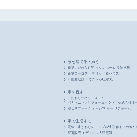
家を建てる・買う
新築こだわり住宅 イシンホーム 多治見店
新築ローコスト住宅 かえるハウス
不動産取扱 ハウスドゥ!土岐店
家を直す
こだわり住宅リフォーム
パナソニックリフォームクラブ（株式会社オ
総合リフォーム オーシマ イー リフォーム
家で生活する
電気・水まわりのトラブル対応 住まいのおた
家電販売 エディオン大島電氣